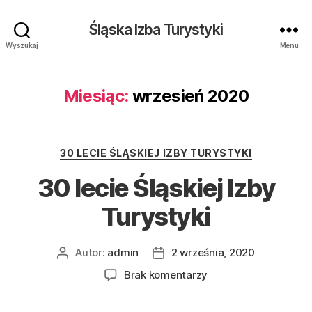
Śląska Izba Turystyki
Wyszukaj
Menu
Miesiąc:
wrzesień 2020
Kategorie
30 LECIE ŚLĄSKIEJ IZBY TURYSTYKI
30 lecie Śląskiej Izby
Turystyki
Autor:
admin
2 września, 2020
Autor
Data
wpisu
wpisu
do
Brak komentarzy
30
lecie