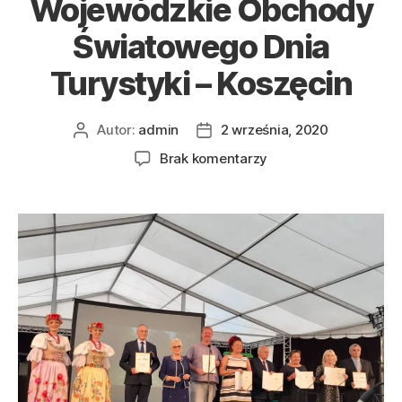
Wojewódzkie Obchody
Światowego Dnia
Turystyki – Koszęcin
Autor:
admin
2 września, 2020
Autor
Data
wpisu
wpisu
do
Brak komentarzy
Wojewódzkie
Obchody
Światowego
Dnia
Turystyki
–
Koszęcin