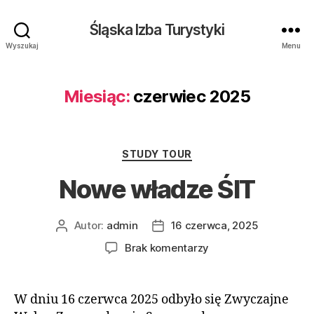
Śląska Izba Turystyki
Wyszukaj
Menu
Miesiąc:
czerwiec 2025
Kategorie
STUDY TOUR
Nowe władze ŚIT
Autor:
admin
16 czerwca, 2025
Autor
Data
wpisu
wpisu
do
Brak komentarzy
Nowe
władze
ŚIT
W dniu 16 czerwca 2025 odbyło się Zwyczajne