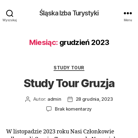
Śląska Izba Turystyki
Wyszukaj
Menu
Miesiąc:
grudzień 2023
Kategorie
STUDY TOUR
Study Tour Gruzja
Autor:
admin
28 grudnia, 2023
Autor
Data
wpisu
wpisu
do
Brak komentarzy
Study
Tour
Gruzja
W listopadzie 2023 roku Nasi Członkowie