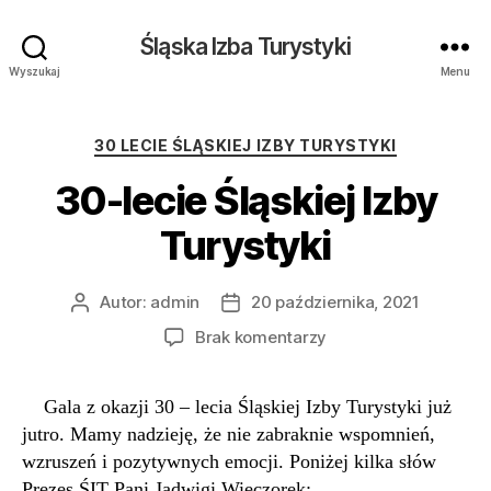
Śląska Izba Turystyki
Wyszukaj
Menu
Kategorie
30 LECIE ŚLĄSKIEJ IZBY TURYSTYKI
30-lecie Śląskiej Izby
Turystyki
Autor:
admin
20 października, 2021
Autor
Data
wpisu
wpisu
do
Brak komentarzy
30-
lecie
Gala z okazji 30 – lecia Śląskiej Izby Turystyki już
Śląskiej
Izby
jutro. Mamy nadzieję, że nie zabraknie wspomnień,
Turystyki
wzruszeń i pozytywnych emocji. Poniżej kilka słów
Prezes ŚIT Pani Jadwigi Wieczorek: