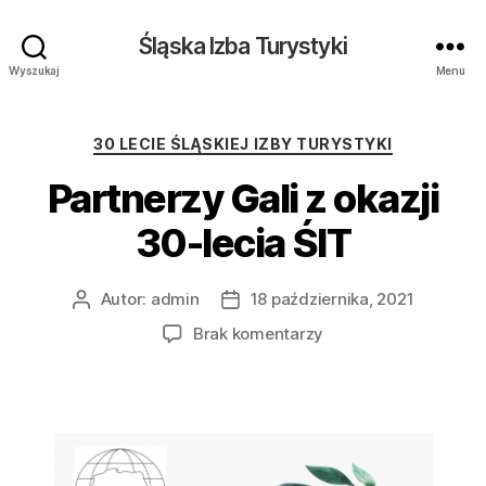
Śląska Izba Turystyki
Wyszukaj
Menu
Kategorie
30 LECIE ŚLĄSKIEJ IZBY TURYSTYKI
Partnerzy Gali z okazji
30-lecia ŚIT
Autor:
admin
18 października, 2021
Autor
Data
wpisu
wpisu
do
Brak komentarzy
Partnerzy
Gali
z
okazji
30-
lecia